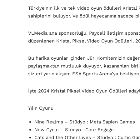
Türkiye’nin ilk ve tek video oyun ödülleri Kristal
sahiplerini buluyor. Ve ödül heyecanına sadece bir
VLMedia ana sponsorluğu, Paycell iletişim spon
düzenlenen Kristal Piksel Video Oyun Ödülleri, 20
Bu harika oyunlar içinden Jüri Komitemizin değerl
paylaşmaktan mutluluk duyuyor, kazananları bir
sizleri yarın akşam ESA Sports Arena’ya bekliyor
İşte 2024 Kristal Piksel Video Oyun Ödülleri adayl
Yılın Oyunu
Nine Realms – Stüdyo : Meta Sapien Games
New Cycle – Stüdyo : Core Engage
Cats and the Other Lives – Stüdyo : Cultic G