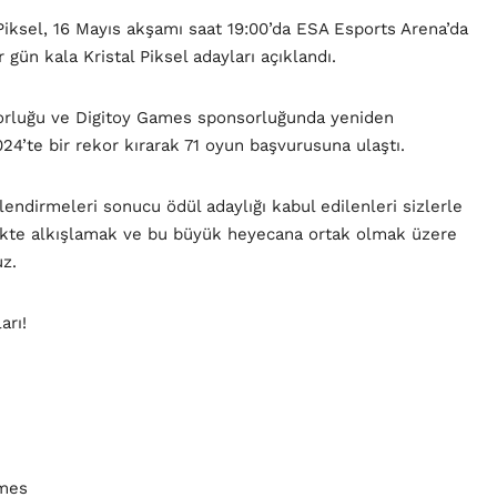
 Piksel, 16 Mayıs akşamı saat 19:00’da ESA Esports Arena’da
 gün kala Kristal Piksel adayları açıklandı.
sorluğu ve Digitoy Games sponsorluğunda yeniden
24’te bir rekor kırarak 71 oyun başvurusuna ulaştı.
endirmeleri sonucu ödül adaylığı kabul edilenleri sizlerle
likte alkışlamak ve bu büyük heyecana ortak olmak üzere
uz.
arı!
ames