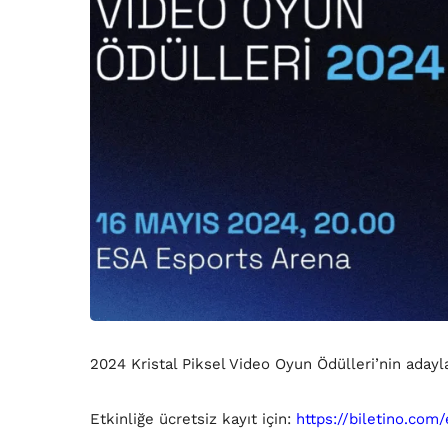
2024 Kristal Piksel Video Oyun Ödülleri’nin adayla
Etkinliğe ücretsiz kayıt için:
https://biletino.com