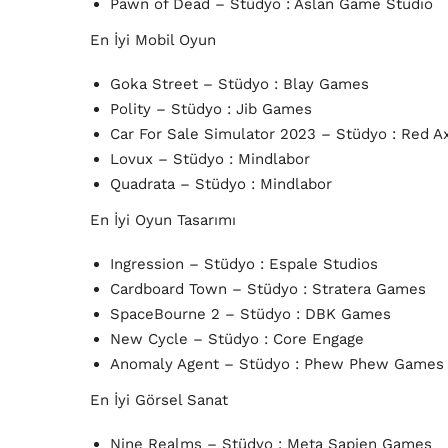
Pawn of Dead – Stüdyo : Aslan Game Studio
En İyi Mobil Oyun
Goka Street – Stüdyo : Blay Games
Polity – Stüdyo : Jib Games
Car For Sale Simulator 2023 – Stüdyo : Red 
Lovux – Stüdyo : Mindlabor
Quadrata – Stüdyo : Mindlabor
En İyi Oyun Tasarımı
Ingression – Stüdyo : Espale Studios
Cardboard Town – Stüdyo : Stratera Games
SpaceBourne 2 – Stüdyo : DBK Games
New Cycle – Stüdyo : Core Engage
Anomaly Agent – Stüdyo : Phew Phew Games
En İyi Görsel Sanat
Nine Realms – Stüdyo : Meta Sapien Games