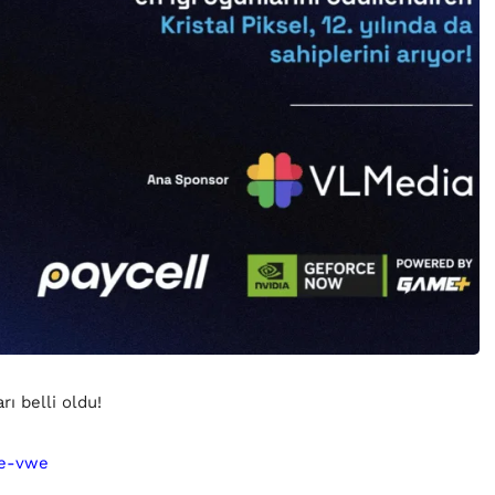
rı belli oldu!
/e-vwe