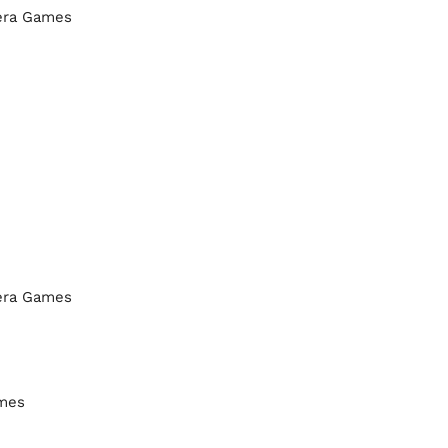
tera Games
tera Games
ames
s