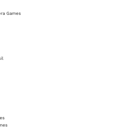
atera Games
il
s
mes
ames