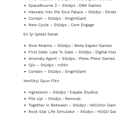
SpaceBourne 2 – Stüdyo : DBK Games
Havsala: Into the Soul Palace – Stüdyo : Str
Contain – Stüdyo : SinginGiant
New Cycle – Stüdyo : Core Engage
En İyi İşitsel Sanat
Nine Realms – Stüdyo : Meta Sapien Games
First Date: Late To Date – Stüdyo : Digital Foss
Anomaly Agent – Stüdyo : Phew Phew Game
Ojiv – Stüdyo : mötiv
Contain – Stüdyo : SinginGiant
Yenilikçi Oyun Fikri
Ingression – Stüdyo : Espale Studios
Pile Up! – Stüdyo : Remoob
Together in Between – Stüdyo : Vellichor Ga
Rock Star Life Simulator – Stüdyo : HOGO G