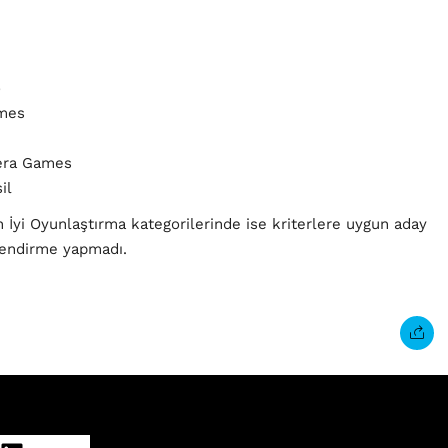
o
ames
tera Games
il
İyi Oyunlaştırma kategorilerinde ise kriterlere uygun aday
rlendirme yapmadı.