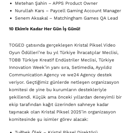
Metehan Şahin – APPS Product Owner
Nurullah Kars – Paycell Gaming Account Manager
Senem Aksakal – Matchingham Games QA Lead
10 Ekim’e Kadar Her Gün İş Günü!
TOGED çatısında gerçekleşen Kristal Piksel Video
Oyun Ödülleri’ne bu yıl Türkiye İhracatçılar Meclisi,
TOBB Türkiye Kreatif Endüstriler Meclisi, Türkiye
Innovation Week’in yanı sıra, Setimedia, Ayyıldız
Communication Agency ve we24 Agency destek
veriyor. Geçtiğimiz günlerde netleşen organizasyon
komitesi de yine bu kurumların destekleriyle
şekillendi. Küçük ama önceki yıllardan deneyimli bir
ekip tarafından kağıt üzerinden sahneye kadar
taşınacak olan Kristal Piksel 2025’in organizasyon
komitesinde şu isimler görev alacak:
Tuğbek Ölek – Kristal Piksel Direktörü